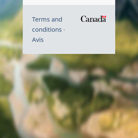
Terms and
/
conditions
Symbole
Avis
du
gouvernem
du
Canada