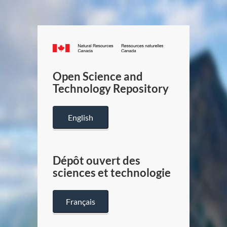
Canada.ca
/
Gouverneme
Open Science and
du
Technology Repository
Canada
English
Dépôt ouvert des
sciences et technologie
Français