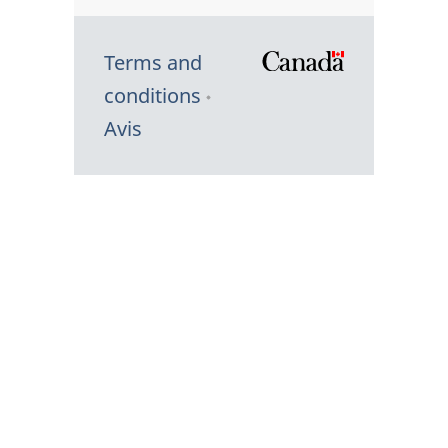
Terms and
/
conditions
Symbole
Avis
du
gouvernem
du
Canada