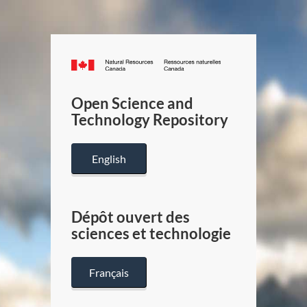
Canada.ca
/
Gouverneme
Open Science and
du
Technology Repository
Canada
English
Dépôt ouvert des
sciences et technologie
Français