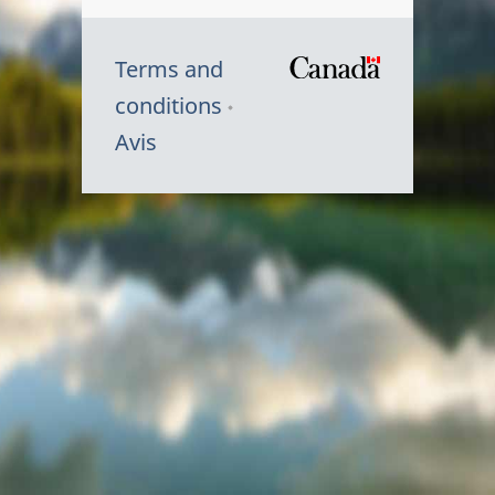
Terms and
/
conditions
Symbole
Avis
du
gouvernem
du
Canada