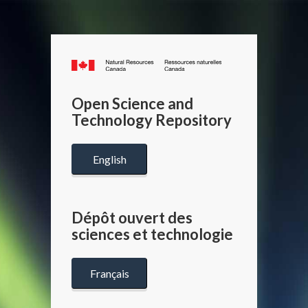
Canada.ca
/
Gouverneme
Open Science and
du
Technology Repository
Canada
English
Dépôt ouvert des
sciences et technologie
Français