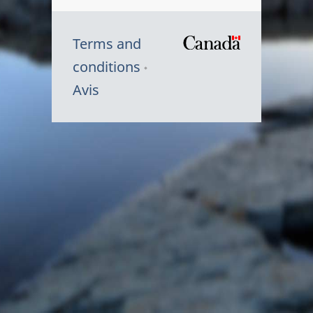
Terms and
/
conditions
Symbole
Avis
du
gouvernem
du
Canada