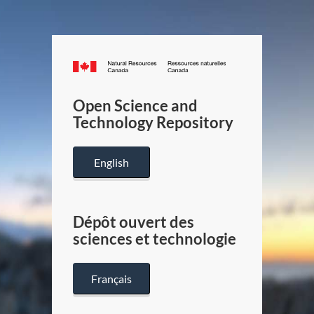
Canada.ca
/
Gouverneme
Open Science and
du
Technology Repository
Canada
English
Dépôt ouvert des
sciences et technologie
Français