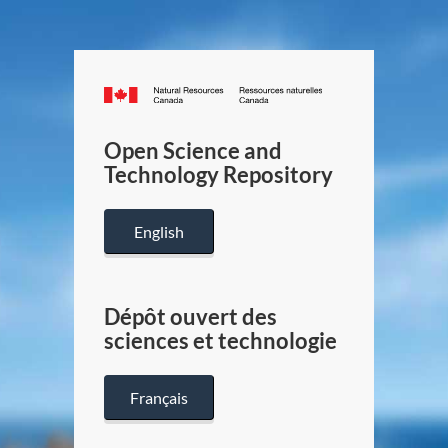
Canada.ca
/
Gouverneme
Open Science and
du
Technology Repository
Canada
English
Dépôt ouvert des
sciences et technologie
Français