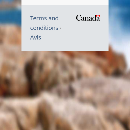
Terms and
/
conditions
Symbole
Avis
du
gouvernem
du
Canada