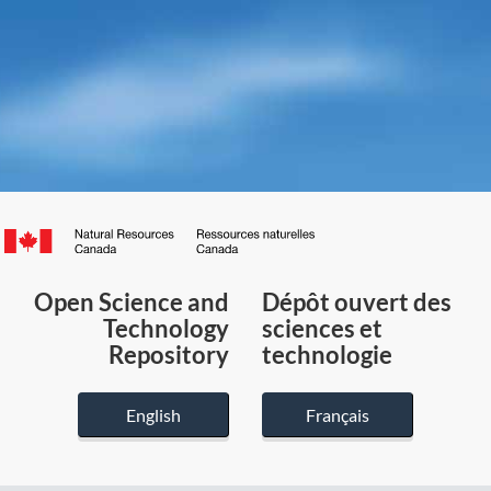
Canada.ca
/
Gouvernement
Open Science and
Dépôt ouvert des
du
Technology
sciences et
Canada
Repository
technologie
English
Français