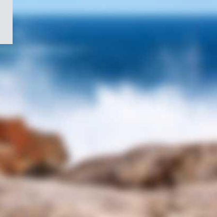
/
Symbole
du
gouvernement
du
Canada