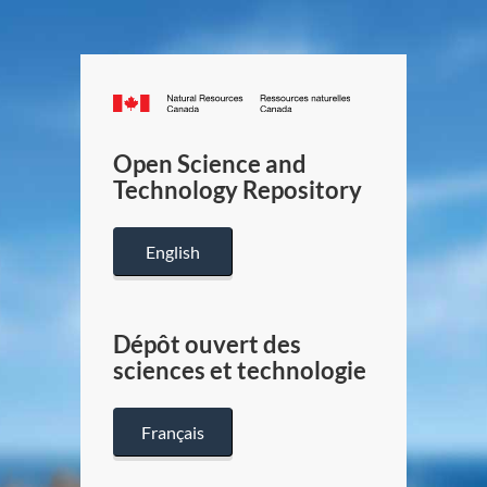
Canada.ca
/
Gouverneme
Open Science and
du
Technology Repository
Canada
English
Dépôt ouvert des
sciences et technologie
Français