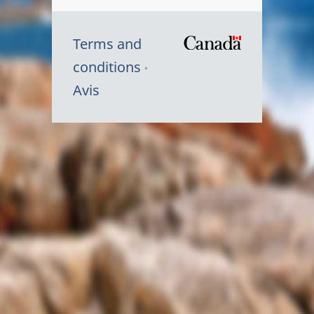
Terms and
/
conditions
Symbole
Avis
du
gouvernem
du
Canada