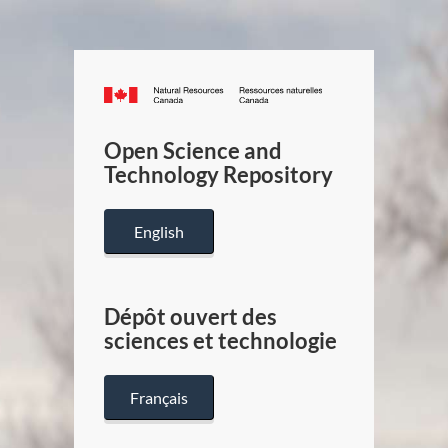
Canada.ca
/
Gouverneme
Open Science and
du
Technology Repository
Canada
English
Dépôt ouvert des
sciences et technologie
Français