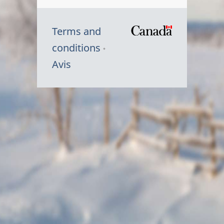
Terms and
/
conditions
Symbole
Avis
du
gouvernem
du
Canada