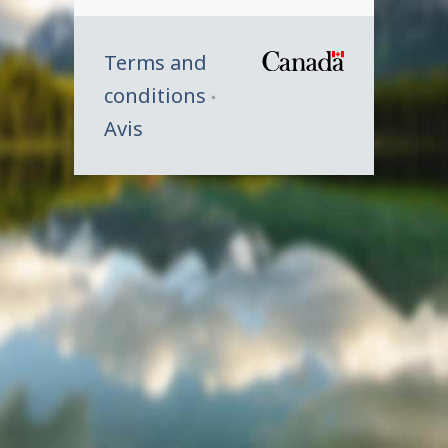
Terms and
/
conditions
Symbole
Avis
du
gouverne
du
Canada