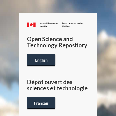
Canada.ca
/
Gouverneme
Open Science and
du
Technology Repository
Canada
English
Dépôt ouvert des
sciences et technologie
Français