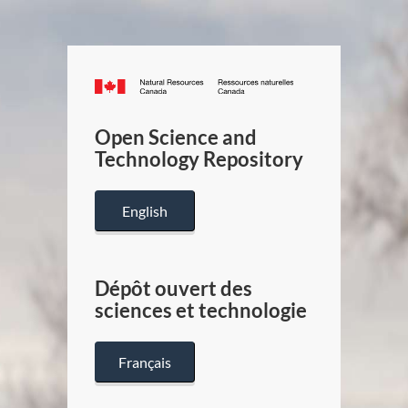
Canada.ca
/
Gouverneme
Open Science and
du
Technology Repository
Canada
English
Dépôt ouvert des
sciences et technologie
Français