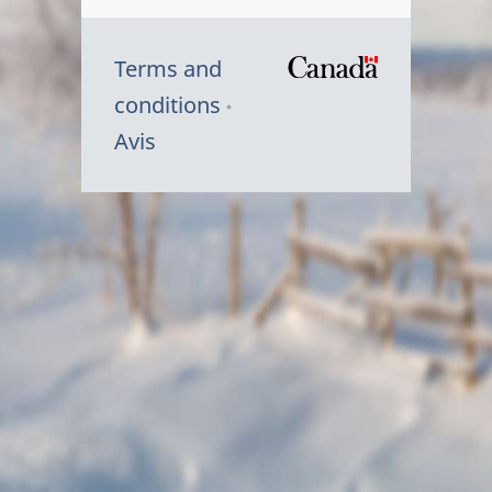
Terms and
/
conditions
Symbole
Avis
du
gouvernem
du
Canada