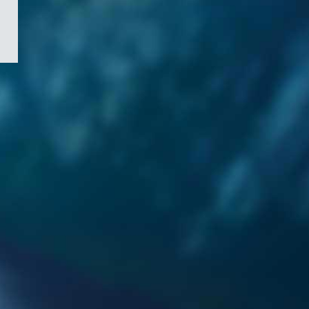
/
Symbole
du
gouvernement
du
Canada