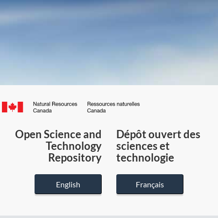
Canada.ca
/
Gouvernement
Open Science and
Dépôt ouvert des
du
Technology
sciences et
Canada
Repository
technologie
English
Français