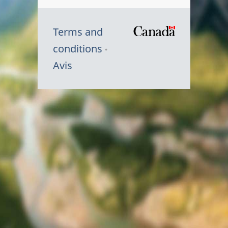
Terms and
/
conditions
Symbole
Avis
du
gouvernem
du
Canada