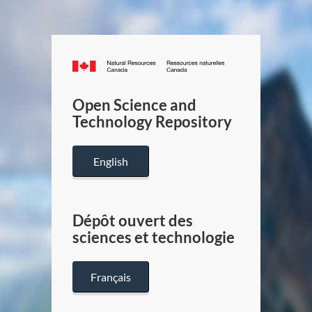
Canada.ca
/
Gouverneme
Open Science and
du
Technology Repository
Canada
English
Dépôt ouvert des
sciences et technologie
Français