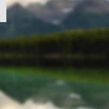
/
Symbole
du
gouvernement
du
Canada