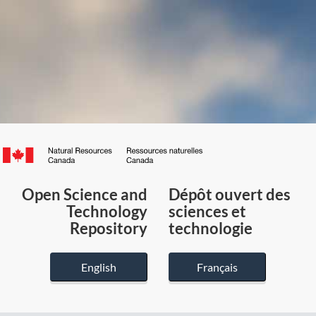
Canada.ca
/
Gouvernement
Open Science and
Dépôt ouvert des
du
Technology
sciences et
Canada
Repository
technologie
English
Français