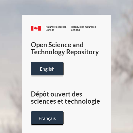
Canada.ca
/
Gouverneme
Open Science and
du
Technology Repository
Canada
English
Dépôt ouvert des
sciences et technologie
Français