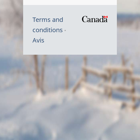
Terms and
/
conditions
Symbole
Avis
du
gouvernem
du
Canada