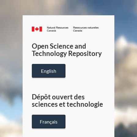
Canada.ca
/
Gouverneme
Open Science and
du
Technology Repository
Canada
English
Dépôt ouvert des
sciences et technologie
Français