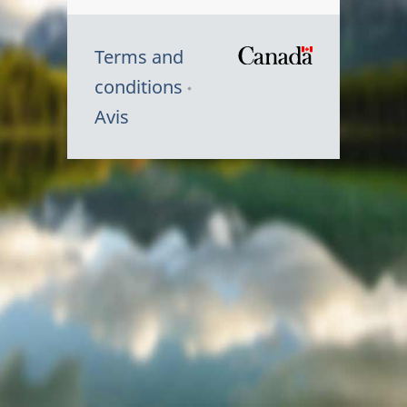
Terms and
/
conditions
Symbole
Avis
du
gouvernem
du
Canada