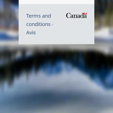
Terms and
/
conditions
Symbole
Avis
du
gouvernem
du
Canada