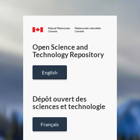
Canada.ca
/
Gouverneme
Open Science and
du
Technology Repository
Canada
English
Dépôt ouvert des
sciences et technologie
Français