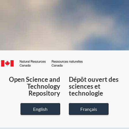
Canada.ca
/
Gouvernement
Open Science and
Dépôt ouvert des
du
Technology
sciences et
Canada
Repository
technologie
English
Français