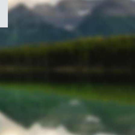
/
Symbole
du
gouvernement
du
Canada