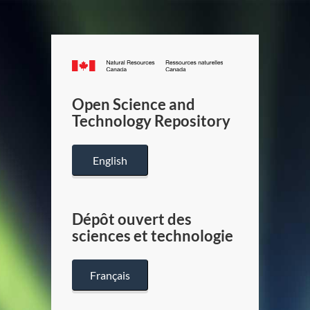
Canada.ca
/
Gouverneme
Open Science and
du
Technology Repository
Canada
English
Dépôt ouvert des
sciences et technologie
Français