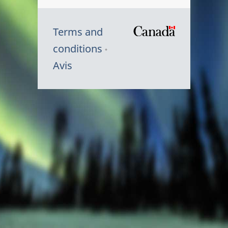
Terms and
/
conditions
Symbole
Avis
du
gouvernem
du
Canada