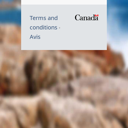
Terms and
/
conditions
Symbole
Avis
du
gouvernem
du
Canada