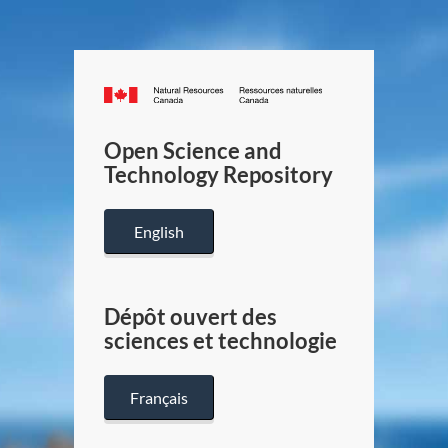
Canada.ca
/
Gouverneme
Open Science and
du
Technology Repository
Canada
English
Dépôt ouvert des
sciences et technologie
Français