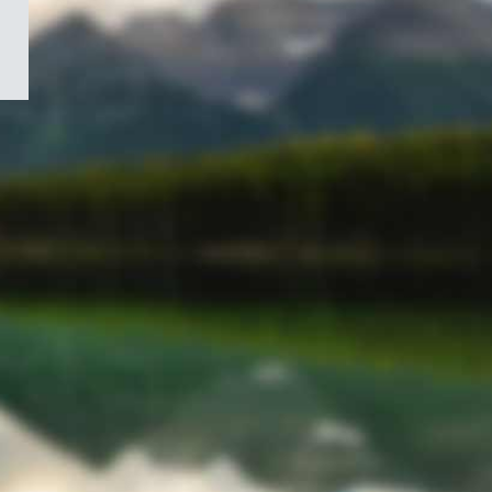
/
Symbole
du
gouvernement
du
Canada