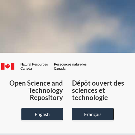
Canada.ca
/
Gouvernement
Open Science and
Dépôt ouvert des
du
Technology
sciences et
Canada
Repository
technologie
English
Français