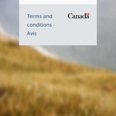
Terms and
/
conditions
Symbole
Avis
du
gouvernem
du
Canada