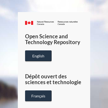
Canada.ca
/
Gouverneme
Open Science and
du
Technology Repository
Canada
English
Dépôt ouvert des
sciences et technologie
Français