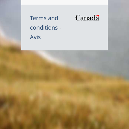
Terms and
/
conditions
Symbole
Avis
du
gouvernem
du
Canada