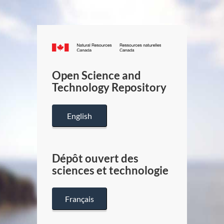
Canada.ca
/
Gouverneme
Open Science and
du
Technology Repository
Canada
English
Dépôt ouvert des
sciences et technologie
Français