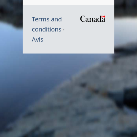
Terms and
/
conditions
Symbole
Avis
du
gouvernem
du
Canada