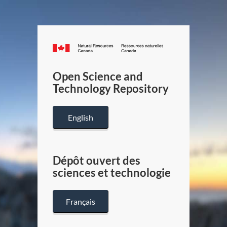
Canada.ca
/
Gouverneme
Open Science and
du
Technology Repository
Canada
English
Dépôt ouvert des
sciences et technologie
Français