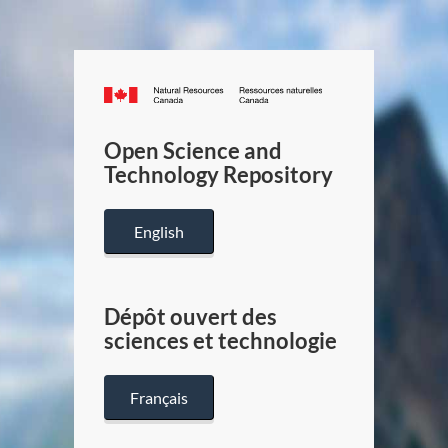
Canada.ca
/
Gouverneme
Open Science and
du
Technology Repository
Canada
English
Dépôt ouvert des
sciences et technologie
Français