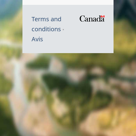
Terms and
/
conditions
Symbole
Avis
du
gouvernem
du
Canada