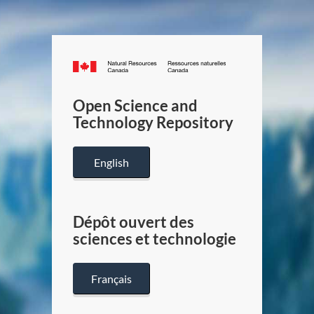
Canada.ca
/
Gouverneme
Open Science and
du
Technology Repository
Canada
English
Dépôt ouvert des
sciences et technologie
Français