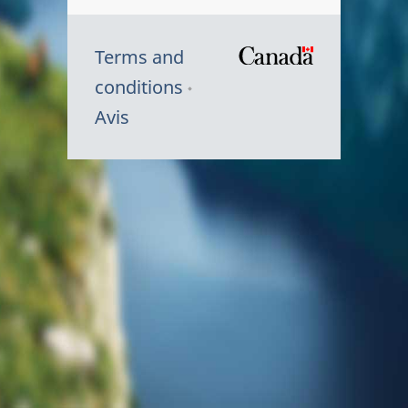
Terms and
/
conditions
Symbole
Avis
du
gouvernem
du
Canada