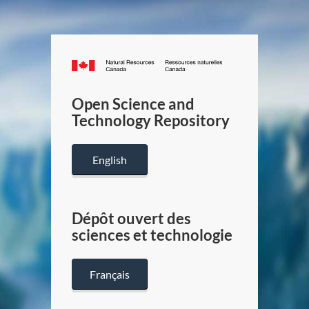
Canada.ca
/
Gouverneme
Open Science and
du
Technology Repository
Canada
English
Dépôt ouvert des
sciences et technologie
Français