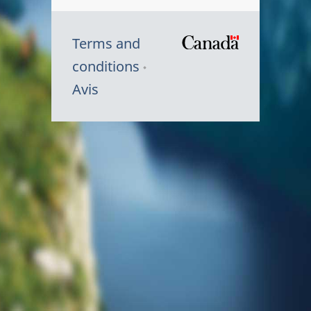
Terms and
/
conditions
Symbole
Avis
du
gouvernem
du
Canada