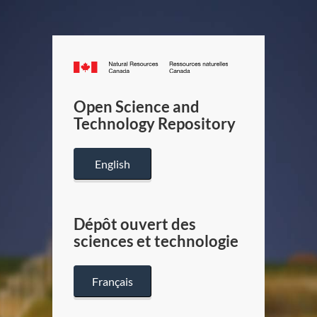
Canada.ca
/
Gouverneme
Open Science and
du
Technology Repository
Canada
English
Dépôt ouvert des
sciences et technologie
Français