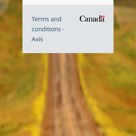
Terms and
/
conditions
Symbole
Avis
du
gouvernem
du
Canada