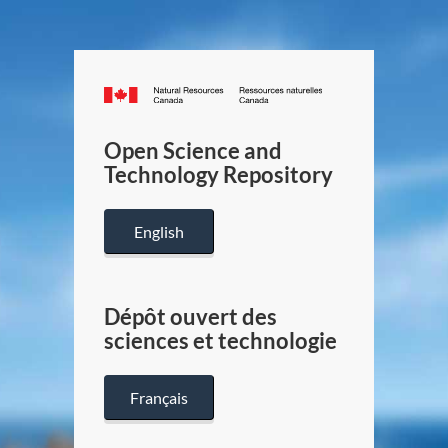
Canada.ca
/
Gouverneme
Open Science and
du
Technology Repository
Canada
English
Dépôt ouvert des
sciences et technologie
Français