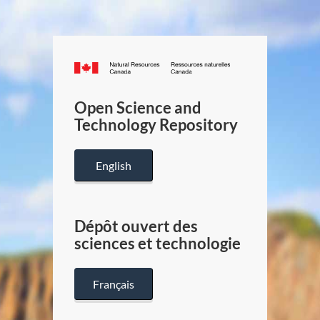
Canada.ca
/
Gouverneme
Open Science and
du
Technology Repository
Canada
English
Dépôt ouvert des
sciences et technologie
Français