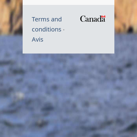
Terms and
/
conditions
Symbole
Avis
du
gouvernem
du
Canada