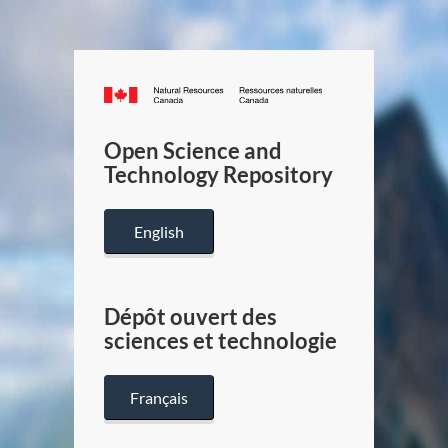
Canada.ca
/
Gouverneme
Open Science and
du
Technology Repository
Canada
English
Dépôt ouvert des
sciences et technologie
Français