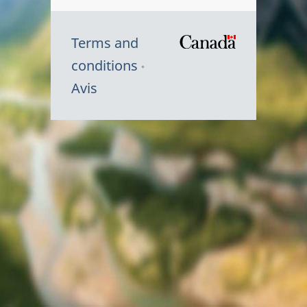
Terms and
/
conditions
Symbole
Avis
du
gouvernem
du
Canada