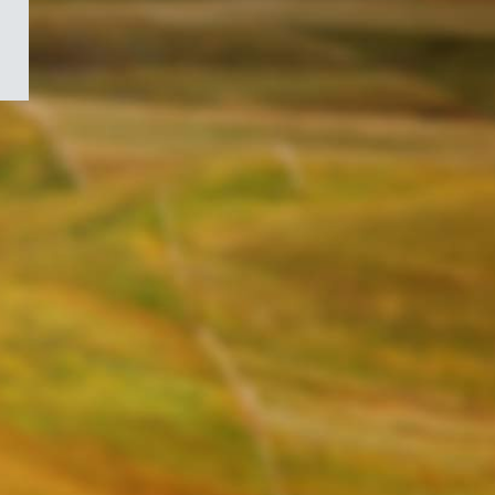
/
Symbole
du
gouvernement
du
Canada