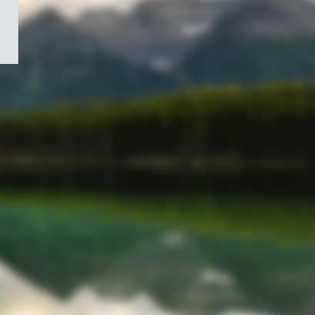
/
Symbole
du
gouvernement
du
Canada