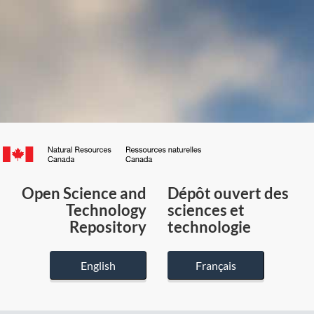
Canada.ca
/
Gouvernement
Open Science and
Dépôt ouvert des
du
Technology
sciences et
Canada
Repository
technologie
English
Français