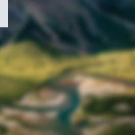
/
Symbole
du
gouvernement
du
Canada