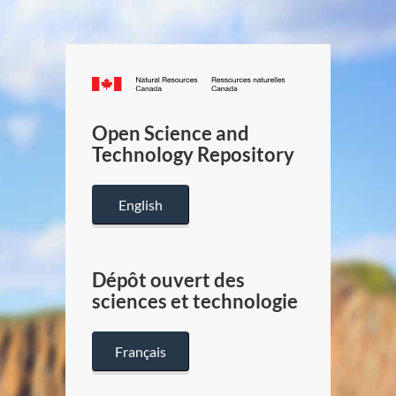
Canada.ca
/
Gouverneme
Open Science and
du
Technology Repository
Canada
English
Dépôt ouvert des
sciences et technologie
Français