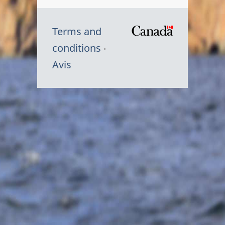
Terms and
/
conditions
Symbole
Avis
du
gouvernem
du
Canada