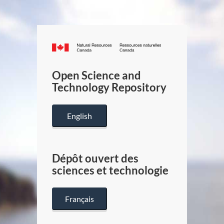
Canada.ca
/
Gouverneme
Open Science and
du
Technology Repository
Canada
English
Dépôt ouvert des
sciences et technologie
Français