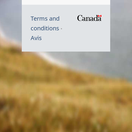
Terms and
/
conditions
Symbole
Avis
du
gouvernem
du
Canada