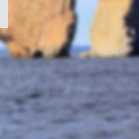
/
Symbole
du
gouvernement
du
Canada