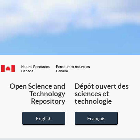
Canada.ca
/
Gouvernement
Open Science and
Dépôt ouvert des
du
Technology
sciences et
Canada
Repository
technologie
English
Français