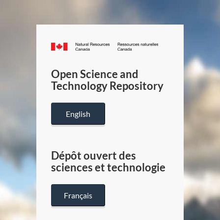
Canada.ca
/
Gouverneme
Open Science and
du
Technology Repository
Canada
English
Dépôt ouvert des
sciences et technologie
Français