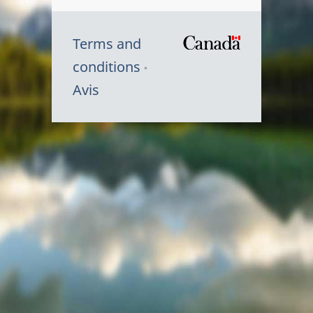
Terms and
/
conditions
Symbole
Avis
du
gouvernem
du
Canada