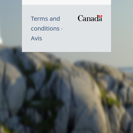
Terms and
/
conditions
Symbole
Avis
du
gouvernem
du
Canada