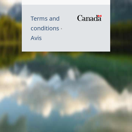
Terms and
/
conditions
Symbole
Avis
du
gouvernem
du
Canada