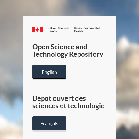
Canada.ca
/
Gouverneme
Open Science and
du
Technology Repository
Canada
English
Dépôt ouvert des
sciences et technologie
Français