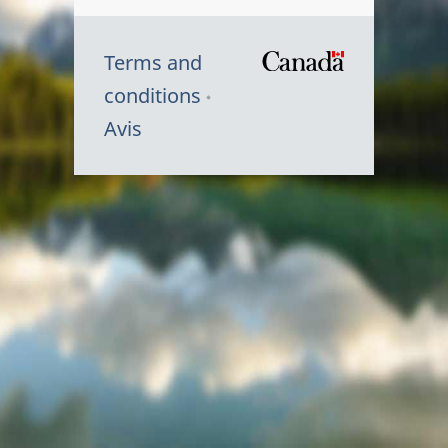
Terms and
/
conditions
Symbole
Avis
du
gouvernem
du
Canada