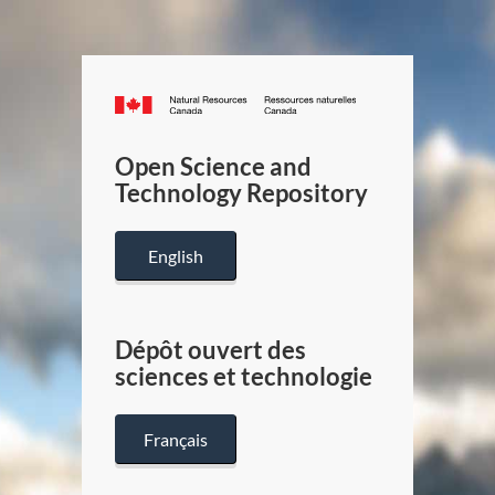
Canada.ca
/
Gouverneme
Open Science and
du
Technology Repository
Canada
English
Dépôt ouvert des
sciences et technologie
Français