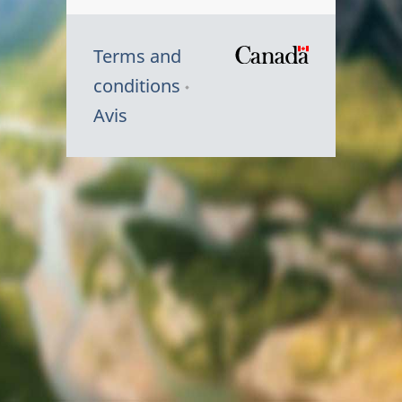
Terms and
/
conditions
Symbole
Avis
du
gouvernem
du
Canada