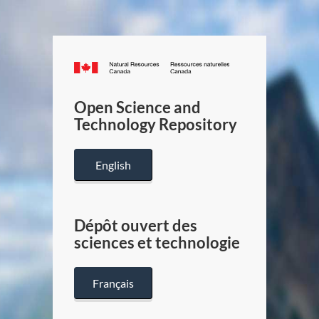
Canada.ca
/
Gouverneme
Open Science and
du
Technology Repository
Canada
English
Dépôt ouvert des
sciences et technologie
Français