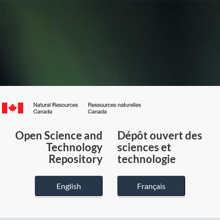
Canada.ca
/
Gouvernement
Open Science and
Dépôt ouvert des
du
Technology
sciences et
Canada
Repository
technologie
English
Français