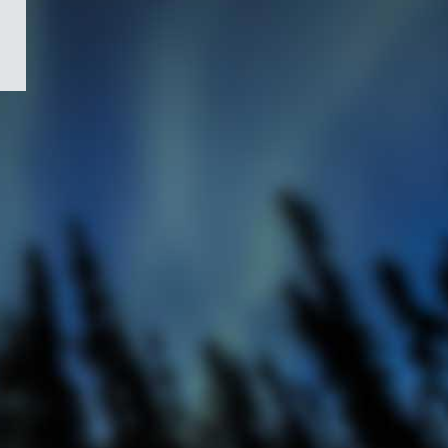
/
Symbole
du
gouvernement
du
Canada