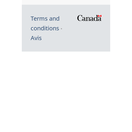
Terms and
/
conditions
Symbole
Avis
du
gouvernem
du
Canada