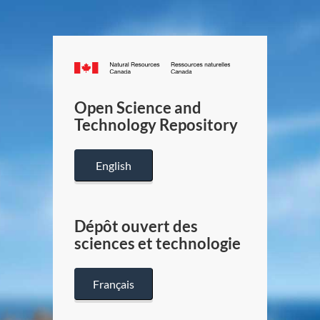
Canada.ca
/
Gouverneme
Open Science and
du
Technology Repository
Canada
English
Dépôt ouvert des
sciences et technologie
Français