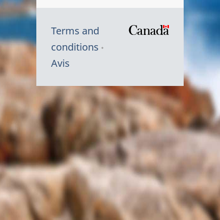
Terms and
/
conditions
Symbole
Avis
du
gouvernem
du
Canada