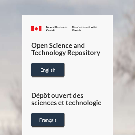
Canada.ca
/
Gouverneme
Open Science and
du
Technology Repository
Canada
English
Dépôt ouvert des
sciences et technologie
Français