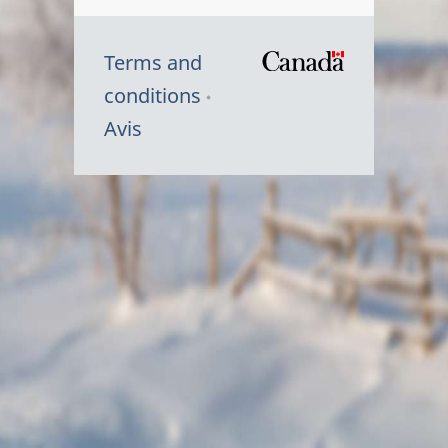
Terms and
/
conditions
Symbole
Avis
du
gouvernem
du
Canada