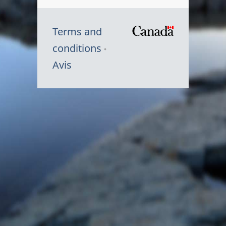
Terms and
/
conditions
Symbole
Avis
du
gouvernem
du
Canada