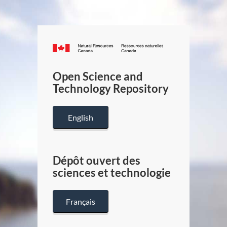
Canada.ca
/
Gouverneme
Open Science and
du
Technology Repository
Canada
English
Dépôt ouvert des
sciences et technologie
Français