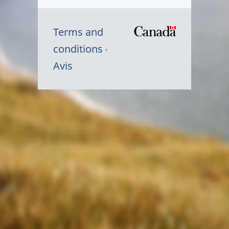
Terms and
/
conditions
Symbole
Avis
du
gouvernem
du
Canada