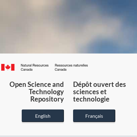
Canada.ca
/
Gouvernement
Open Science and
Dépôt ouvert des
du
Technology
sciences et
Canada
Repository
technologie
English
Français