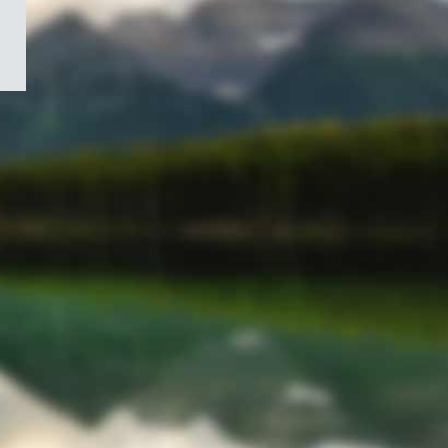
/
Symbole
du
gouvernement
du
Canada