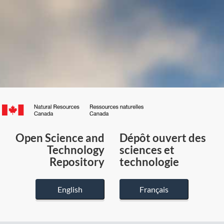
Canada.ca
/
Gouvernement
Open Science and
Dépôt ouvert des
du
Technology
sciences et
Canada
Repository
technologie
English
Français