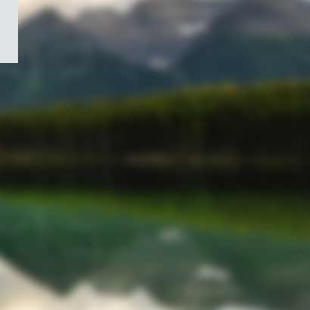
/
Symbole
du
gouvernement
du
Canada